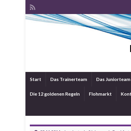
Start
Das Trainerteam
Das Juniorteam
Die 12 goldenen Regeln
Flohmarkt
Kon