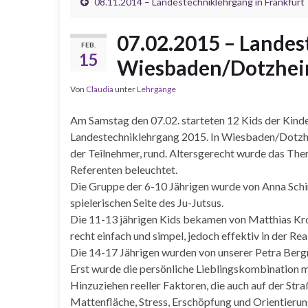
08.11.2014 – Landestechniklehrgang in Frankfurt
07.02.2015 – Landes
FEB.
15
Wiesbaden/Dotzhe
Von
Claudia
unter
Lehrgänge
Am Samstag den 07.02. starteten 12 Kids der Kinde
Landestechniklehrgang 2015. In Wiesbaden/Dotzhei
der Teilnehmer, rund. Altersgerecht wurde das Them
Referenten beleuchtet.
Die Gruppe der 6-10 Jährigen wurde von Anna Schi
spielerischen Seite des Ju-Jutsus.
Die 11-13 jährigen Kids bekamen von Matthias Krop
recht einfach und simpel, jedoch effektiv in der Real
Die 14-17 Jährigen wurden von unserer Petra Bergm
Erst wurde die persönliche Lieblingskombination mi
Hinzuziehen reeller Faktoren, die auch auf der Str
Mattenfläche, Stress, Erschöpfung und Orientieru