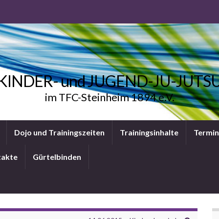
KINDER- und JUGEND-JU-JUTS
im TFC-Steinheim 1894 e.V.
Dojo und Trainingszeiten
Trainingsinhalte
Termi
takte
Gürtelbinden