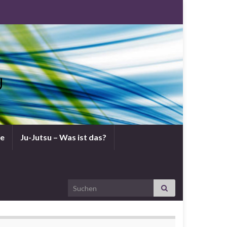
U
ne
Ju-Jutsu – Was ist das?
Search for: