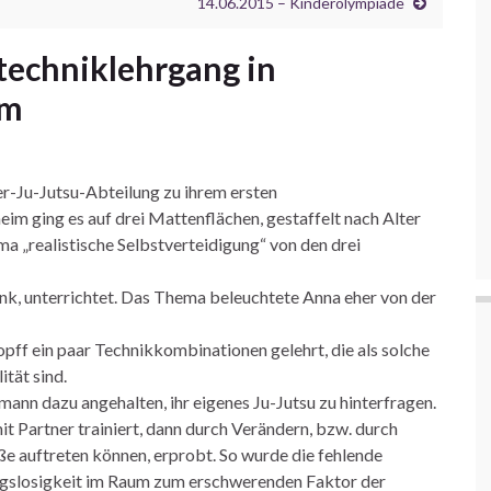
14.06.2015 – Kinderolympiade
techniklehrgang in
im
r-Ju-Jutsu-Abteilung zu ihrem ersten
m ging es auf drei Mattenflächen, gestaffelt nach Alter
a „realistische Selbstverteidigung“ von den drei
nk, unterrichtet. Das Thema beleuchtete Anna eher von der
ff ein paar Technikkombinationen gelehrt, die als solche
ität sind.
ann dazu angehalten, ihr eigenes Ju-Jutsu zu hinterfragen.
t Partner trainiert, dann durch Verändern, bzw. durch
aße auftreten können, erprobt. So wurde die fehlende
ngslosigkeit im Raum zum erschwerenden Faktor der