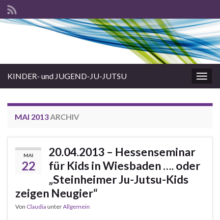
KINDER- und JUGEND-JU-JUTSU
Navi
umsc
MAI 2013
ARCHIV
20.04.2013 – Hessenseminar
MAI
22
für Kids in Wiesbaden …. oder
„Steinheimer Ju-Jutsu-Kids
zeigen Neugier“
Von
Claudia
unter
Allgemein