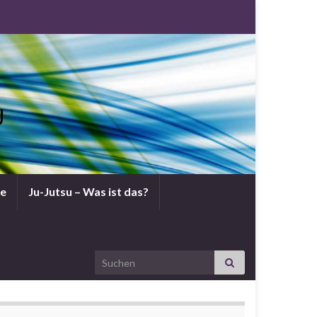
U
ne
Ju-Jutsu – Was ist das?
Search for: