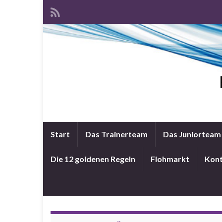
Start
Das Trainerteam
Das Juniorteam
Die 12 goldenen Regeln
Flohmarkt
Kon