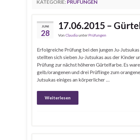
KATEGORIE:
PRÜFUNGEN
17.06.2015 – Gürte
JUNI
28
Von
Claudia
unter
Prüfungen
Erfolgreiche Prüfung bei den jungen Ju-Jutsuka
stellten sich sieben Ju-Jutsukas aus der Kinder
Prüfung zur nächst höheren Gürtelfarbe. Es ware
gelb/orangenen und drei Prüflinge zum orangenen
Jutsukas einiges an körperlicher …
Weiterlesen