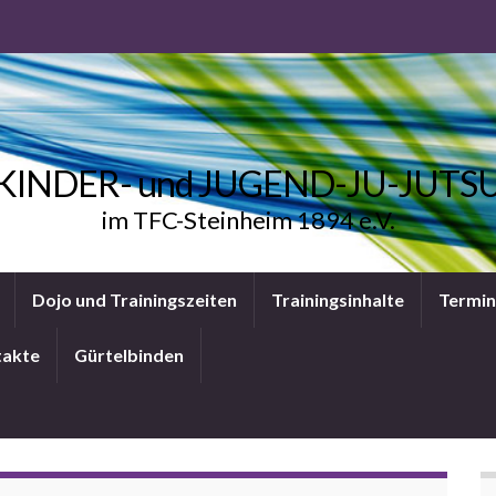
KINDER- und JUGEND-JU-JUTS
im TFC-Steinheim 1894 e.V.
Dojo und Trainingszeiten
Trainingsinhalte
Termi
takte
Gürtelbinden