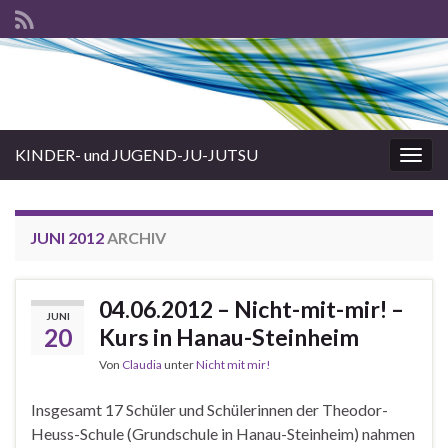
KINDER- und JUGEND-JU-JUTSU
Navi
umsc
JUNI 2012
ARCHIV
04.06.2012 – Nicht-mit-mir! –
JUNI
20
Kurs in Hanau-Steinheim
Von
Claudia
unter
Nicht mit mir!
Insgesamt 17 Schüler und Schülerinnen der Theodor-
Heuss-Schule (Grundschule in Hanau-Steinheim) nahmen