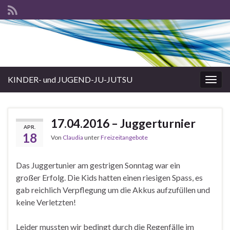
KINDER- und JUGEND-JU-JUTSU
Navi
umsc
17.04.2016 – Juggerturnier
APR.
18
Von
Claudia
unter
Freizeitangebote
Das Juggertunier am gestrigen Sonntag war ein
großer Erfolg. Die Kids hatten einen riesigen Spass, es
gab reichlich Verpflegung um die Akkus aufzufüllen und
keine Verletzten!
Leider mussten wir bedingt durch die Regenfälle im