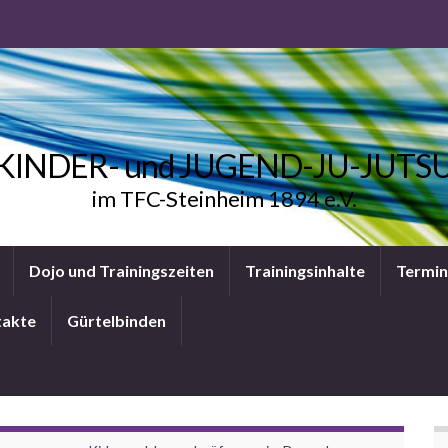
KINDER- und JUGEND-JU-JUTS
im TFC-Steinheim 1894 e.V.
Dojo und Trainingszeiten
Trainingsinhalte
Termi
takte
Gürtelbinden