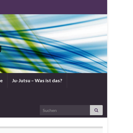
U
ne
Ju-Jutsu – Was ist das?
Search for: