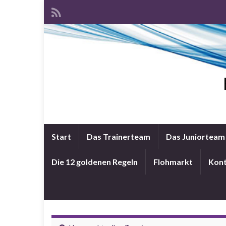
Start
Das Trainerteam
Das Juniorteam
Die 12 goldenen Regeln
Flohmarkt
Kon