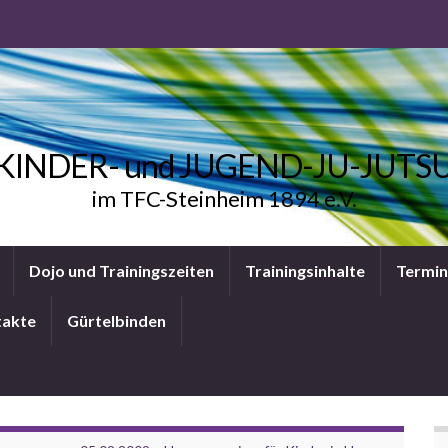
KINDER- und JUGEND-JU-JUTS
im TFC-Steinheim 1894 e.V.
Dojo und Trainingszeiten
Trainingsinhalte
Termi
takte
Gürtelbinden