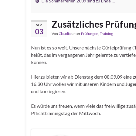
Die Sommerferien 2009 sind zu Ende …
Zusätzliches Prüfung
SEP.
03
Von
Claudia
unter
Prüfungen
,
Training
Nun ist es so weit. Unsere nächste Gürtelprüfung (
heißt, das im vergangenen Jahr gelernte zu vertief
können.
Hierzu bieten wir ab Dienstag dem 08.09.09 eine zu
16.30 Uhr wollen wir mit unseren Kindern und Jug
und korriegieren.
Es würde uns freuen, wenn viele das freiwillige zu
Pflichttrainingstag der Mittwoch.