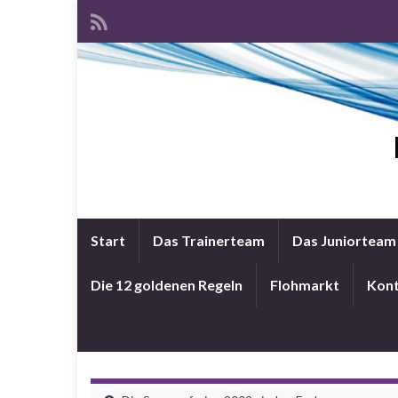
Start
Das Trainerteam
Das Juniorteam
Die 12 goldenen Regeln
Flohmarkt
Kon