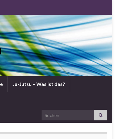
U
ne
Ju-Jutsu – Was ist das?
Search for: