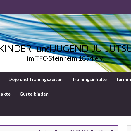
KINDER- und JUGEND-JU-JUTS
im TFC-Steinheim 1894 e.V.
Dojo und Trainingszeiten
Trainingsinhalte
Termi
takte
Gürtelbinden