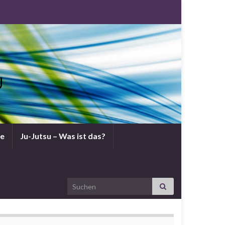
U
ne
Ju-Jutsu – Was ist das?
Search for: