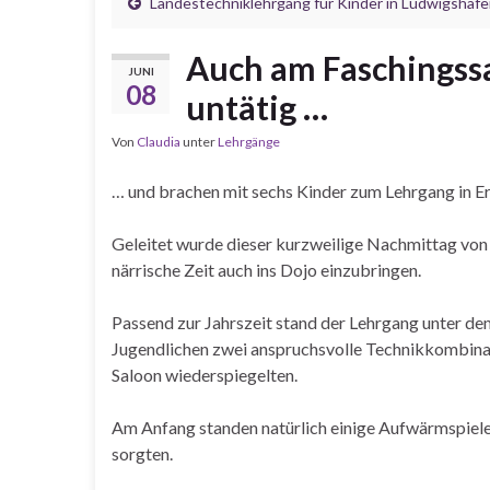
Landestechniklehrgang für Kinder in Ludwigshaf
Auch am Faschingss
JUNI
08
untätig …
Von
Claudia
unter
Lehrgänge
… und brachen mit sechs Kinder zum Lehrgang in E
Geleitet wurde dieser kurzweilige Nachmittag von 
närrische Zeit auch ins Dojo einzubringen.
Passend zur Jahrszeit stand der Lehrgang unter de
Jugendlichen zwei anspruchsvolle Technikkombinat
Saloon wiederspiegelten.
Am Anfang standen natürlich einige Aufwärmspiele
sorgten.